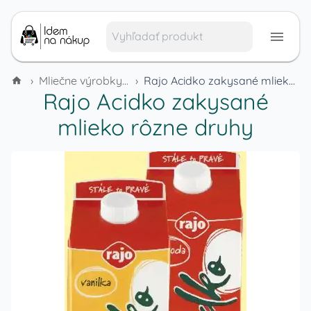
›
Mliečne výrobky a vajcia
›
Rajo Acidko zakysané mlieko rôzne druhy
Rajo Acidko zakysané
mlieko rôzne druhy