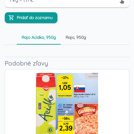
1
kg
=
1.11
€
Pridať do zoznamu
Rajo Acidko, 950g
Rajo, 950g
Podobné zľavy