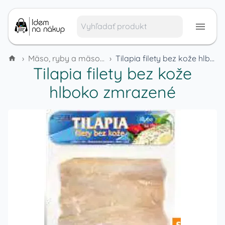
›
Mäso, ryby a mäsové výrobky
›
Tilapia filety bez kože hlboko zmrazené
Tilapia filety bez kože
hlboko zmrazené