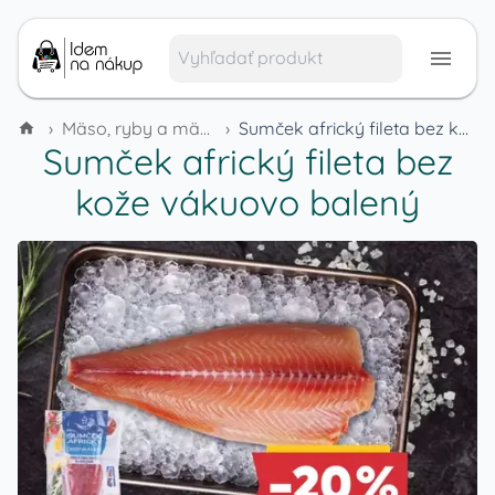
›
Mäso, ryby a mäsové výrobky
›
Sumček africký fileta bez kože vákuovo balený
Sumček africký fileta bez
kože vákuovo balený