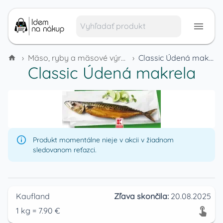
›
Mäso, ryby a mäsové výrobky
›
Classic Údená makrela
Classic Údená makrela
Produkt momentálne nieje v akcii v žiadnom
sledovanom reťazci.
Kaufland
Zľava skončila:
20.08.2025
1
kg
=
7.90
€