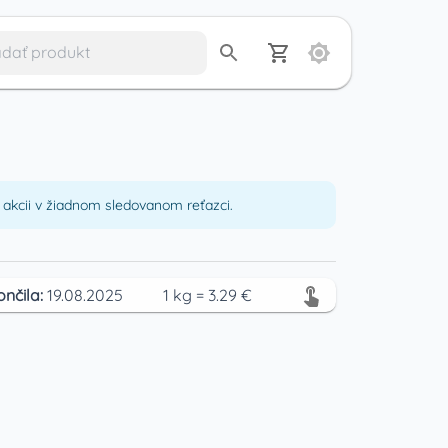
akcii v žiadnom sledovanom reťazci.
ončila:
19.08.2025
1
kg
=
3.29
€