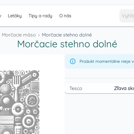
v
Letáky
Tipy a rady
O nás
Morčacie mäso
›
Morčacie stehno dolné
Morčacie stehno dolné
Produkt momentálne nieje v 
Tesco
Zľava sk