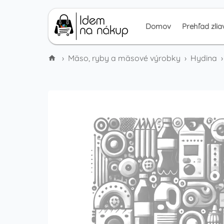
Domov
Prehľad zlia
›
Mäso, ryby a mäsové výrobky
›
Hydina
›