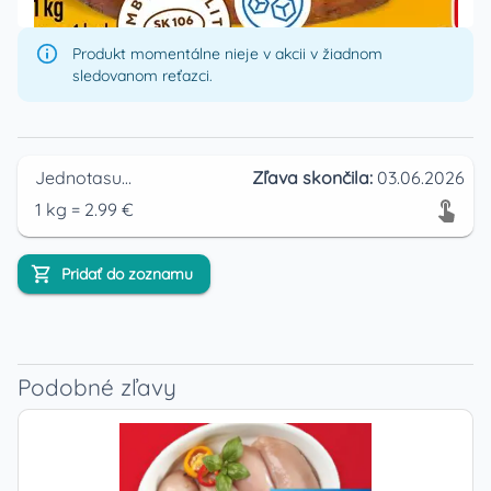
Produkt momentálne nieje v akcii v žiadnom
sledovanom reťazci.
Jednotasupermarket
Zľava skončila:
03.06.2026
1
kg
=
2.99
€
Pridať do zoznamu
Podobné zľavy