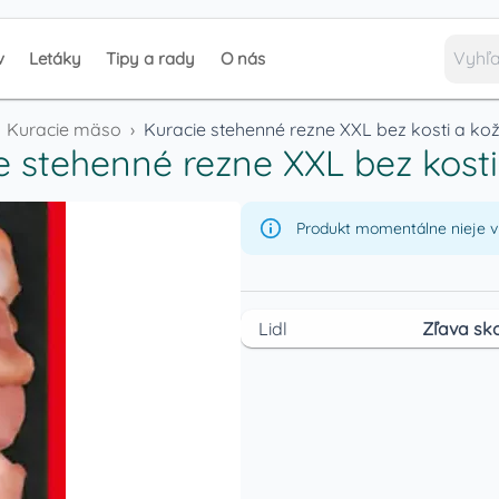
v
Letáky
Tipy a rady
O nás
Kuracie mäso
›
Kuracie stehenné rezne XXL bez kosti a ko
e stehenné rezne XXL bez kosti
Produkt momentálne nieje v 
Lidl
Zľava sko