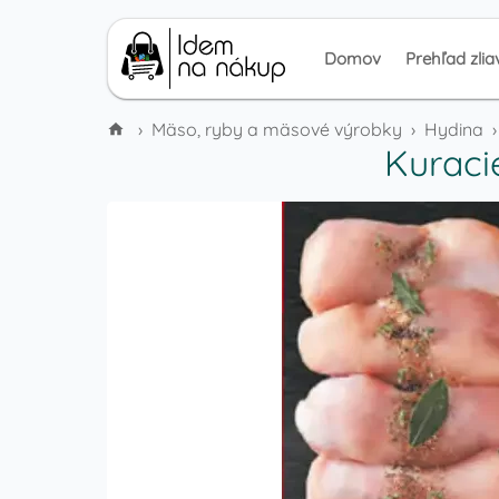
Domov
Prehľad zlia
›
Mäso, ryby a mäsové výrobky
›
Hydina
›
Kuraci