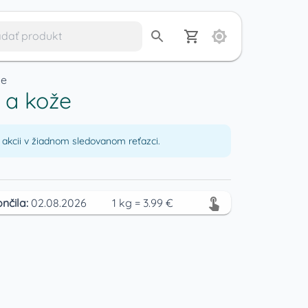
že
 a kože
akcii v žiadnom sledovanom reťazci.
nčila:
02.08.2026
1
kg
=
3.99
€