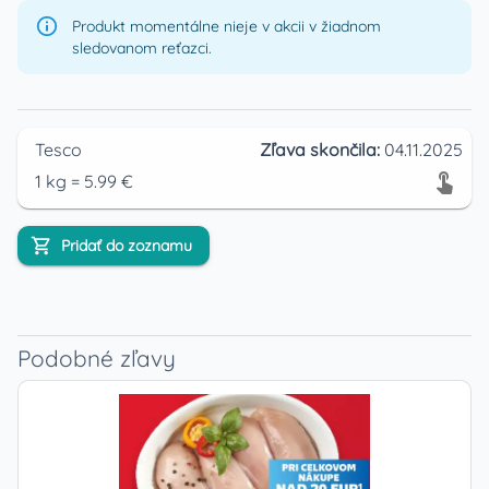
Produkt momentálne nieje v akcii v žiadnom
sledovanom reťazci.
Tesco
Zľava skončila:
04.11.2025
1
kg
=
5.99
€
Pridať do zoznamu
Podobné zľavy