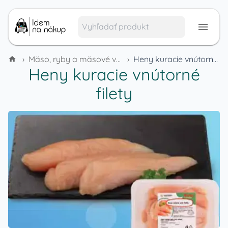
›
Mäso, ryby a mäsové výrobky
›
Heny kuracie vnútorné filety
Heny kuracie vnútorné
filety