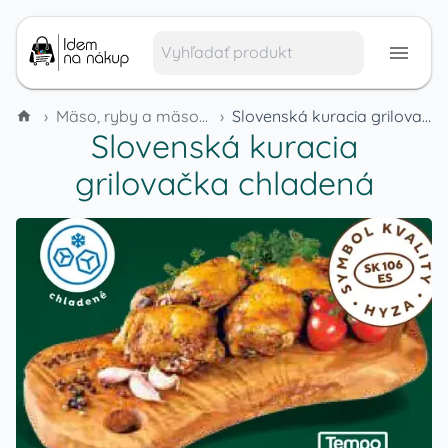
›
Mäso, ryby a mäsové výrobky
›
Slovenská kuracia grilovačka chladená
Slovenská kuracia
grilovačka chladená