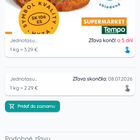
Jednotasupermarket
Zľava končí:
o 5 dní
1
kg
=
3.29
€
Jednotasupermarket
Zľava skončila:
08.07.2026
1
kg
=
2.29
€
Pridať do zoznamu
Podobné zľavy