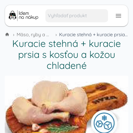
›
Mäso, ryby a mäsové výrobky
›
Kuracie stehná + kuracie prsia s kosťou a kožou chladené
Kuracie stehná + kuracie
prsia s kosťou a kožou
chladené