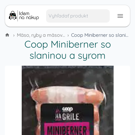
›
Mäso, ryby a mäsové výrobky
›
Coop Miniberner so slaninou a syrom
Coop Miniberner so
slaninou a syrom