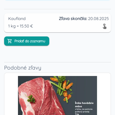
Kaufland
Zľava skončila:
20.08.2025
1
kg
=
15.50
€
Pridať do zoznamu
Podobné zľavy