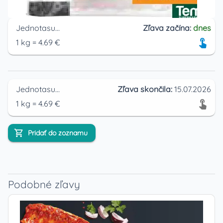
Jednotasupermarket
Zľava začína:
dnes
1
kg
=
4.69
€
Jednotasupermarket
Zľava skončila:
15.07.2026
1
kg
=
4.69
€
Pridať do zoznamu
Podobné zľavy