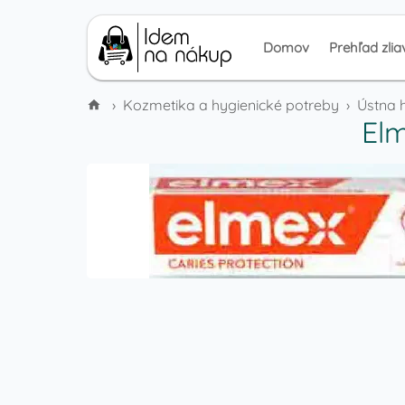
Domov
Prehľad zlia
›
Kozmetika a hygienické potreby
›
Ústna 
Elm