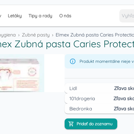
v
Letáky
Tipy a rady
O nás
hygiena
›
Zubné pasty
›
Elmex Zubná pasta Caries Protecti
ex Zubná pasta Caries Protec
Produkt momentálne nieje v 
Lidl
Zľava sk
101drogeria
Zľava sko
Biedronka
Zľava sk
Pridať do zoznamu