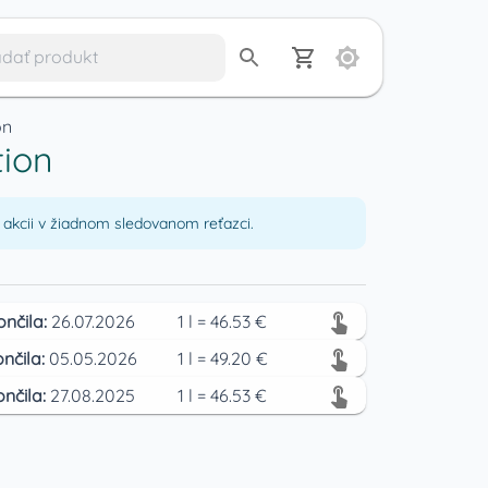
on
tion
akcii v žiadnom sledovanom reťazci.
ončila:
26.07.2026
1
l
=
46.53
€
nčila:
05.05.2026
1
l
=
49.20
€
ončila:
27.08.2025
1
l
=
46.53
€