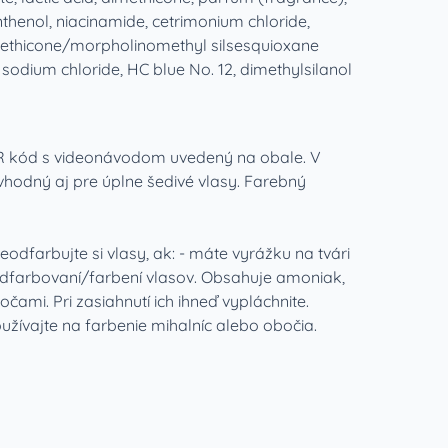
nthenol, niacinamide, cetrimonium chloride,
methicone/morpholinomethyl silsesquioxane
, sodium chloride, HC blue No. 12, dimethylsilanol
e QR kód s videonávodom uvedený na obale. V
 vhodný aj pre úplne šedivé vlasy. Farebný
eodfarbujte si vlasy, ak: - máte vyrážku na tvári
odfarbovaní/farbení vlasov. Obsahuje amoniak,
mi. Pri zasiahnutí ich ihneď vypláchnite.
užívajte na farbenie mihalníc alebo obočia.