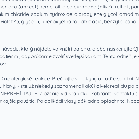
iaca (apricot) kernel oil, olea europaea (olive) fruit oil, pa
ium chloride, sodium hydroxide, dipropylene glycol, amodi
iolet 43, glycerin, phenoxyethanol, citric acid, benzyl alcohol
o návodu, ktorý nájdete vo vnútri balenia, alebo naskenujt
tieňmi, odporúčame zvoliť svetlejší variant. Tento odtieň je
ov.
e alergické reakcie. Prečítajte si pokyny a riaďte sa nimi. N
u hlavy, - ste už niekedy zaznamenali akúkoľvek reakciu po 
PREHĹTAJTE. Zloženie: viď krabička. Zabráňte kontaktu s oča
kajšie použitie. Po aplikácii vlasy dôkladne opláchnite. Nepo