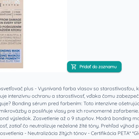
Pridať do zoznamu
ľovač plus - Vysnívaná farba vlasov so starostlivosťou, ktor
je intenzívnu ochranu a starostlivosť, vďaka čomu zabezpe
unguje? Bonding sérum pred farbením: Toto intenzívne ošetruj
 mikroväzby a posilňuje vlasy pre ich rovnomerné zafarbenie.
nd výsledok. Zosvetlenie až o 9 stupňov. Modrá bonding ma
ť, zatiaľ čo neutralizuje neželané žlté tóny. Prehľad výhod p
tlenia - Neutralizácia žltých tónov - Certifikácia PETA* *Gl