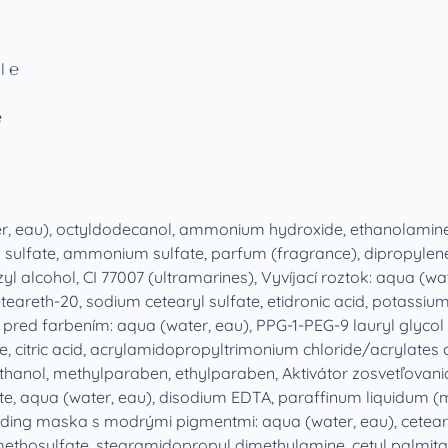
l ℮
℮
er, eau), octyldodecanol, ammonium hydroxide, ethanolamine
ulfate, ammonium sulfate, parfum (fragrance), dipropylene gly
 alcohol, CI 77007 (ultramarines), Vyvíjací roztok: aqua (wa
ceteareth-20, sodium cetearyl sulfate, etidronic acid, potassi
red farbením: aqua (water, eau), PPG-1-PEG-9 lauryl glycol 
citric acid, acrylamidopropyltrimonium chloride/acrylates c
hanol, methylparaben, ethylparaben, Aktivátor zosvetľovania
, aqua (water, eau), disodium EDTA, paraffinum liquidum (mine
nding maska s modrými pigmentmi: aqua (water, eau), ceteary
ethosulfate, stearamidopropyl dimethylamine, cetyl palmitate