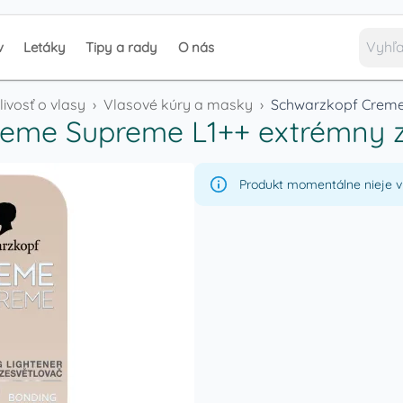
v
Letáky
Tipy a rady
O nás
livosť o vlasy
›
Vlasové kúry a masky
›
Schwarzkopf Creme
eme Supreme L1++ extrémny z
Produkt momentálne nieje v 