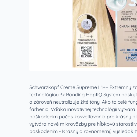
Schwarzkopf Creme Supreme L1++ Extrémny zosvet
technológiou 3x Bonding HaptIQ System poskytu
a zároveň neutralizuje žlté tóny. Ako to celé f
farbenia. Vďaka inovatívnej technológii vytvára
poškodením počas zosvetľovania pre krásny blo
vytvára nové mikroväzby pre hĺbkovú starostlivos
poškodením - Krásny a rovnomerný výsledok zosve