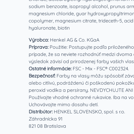
sodium benzoate, isopropyl alcohol, prunus armen
magnesium chloride, guar hydroxypropyltrimon
copolymer, magnesium citrate, trideceth‑5, acid v
hyaluronate, biotin
Výrobca:
Henkel AG & Co. KGaA
Príprava:
Použitie: Postupujte podľa priloženéh
prípade, že sa neviete rozhodnúť medzi dvoma od
výsledok závisí od prirodzenej farby vašich vlas
Ostatné informácie:
FSC - Mix - FSC® C002324.
Bezpečnosť:
Farby na vlasy môžu spôsobiť závažn
alebo citlivú, podráždenú či poškodenú pokožk
peroxid vodíka a persírany. NEVDYCHUJTE ANI NE
Používajte vhodné ochranné rukavice. Iba na von
Uchovávajte mimo dosahu detí.
Distribútor:
HENKEL SLOVENSKO, spol. s r.o.
Záhradnícka 91
821 08 Bratislava