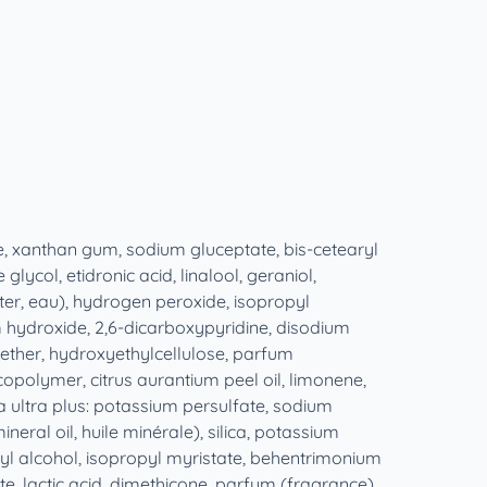
, xanthan gum, sodium gluceptate, bis‑cetearyl
col, etidronic acid, linalool, geraniol,
ter, eau), hydrogen peroxide, isopropyl
um hydroxide, 2,6-dicarboxypyridine, disodium
ether, hydroxyethylcellulose, parfum
opolymer, citrus aurantium peel oil, limonene,
 ultra plus: potassium persulfate, sodium
ral oil, huile minérale), silica, potassium
l alcohol, isopropyl myristate, behentrimonium
, lactic acid, dimethicone, parfum (fragrance),