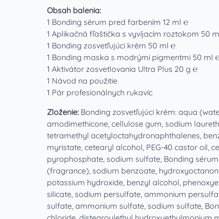
Obsah balenia:
1 Bonding sérum pred farbením 12 ml ℮
1 Aplikačná fľaštička s vyvíjacím roztokom 50 m
1 Bonding zosvetľujúci krém 50 ml ℮
1 Bonding maska s modrými pigmentmi 50 ml 
1 Aktivátor zosvetlovania Ultra Plus 20 g ℮
1 Návod na použitie
1 Pár profesionálnych rukavíc
Zloženie:
Bonding zosvetľujúci krém: aqua (wat
amodimethicone, cellulose gum, sodium laureth s
tetramethyl acetyloctahydronaphthalenes, benzyl
myristate, cetearyl alcohol, PEG-40 castor oil, 
pyrophosphate, sodium sulfate, Bonding sérum p
(fragrance), sodium benzoate, hydroxyoctanone, 
potassium hydroxide, benzyl alcohol, phenoxyet
silicate, sodium persulfate, ammonium persulfate
sulfate, ammonium sulfate, sodium sulfate, Bo
chloride, distearoylethyl hydroxyethylmonium m