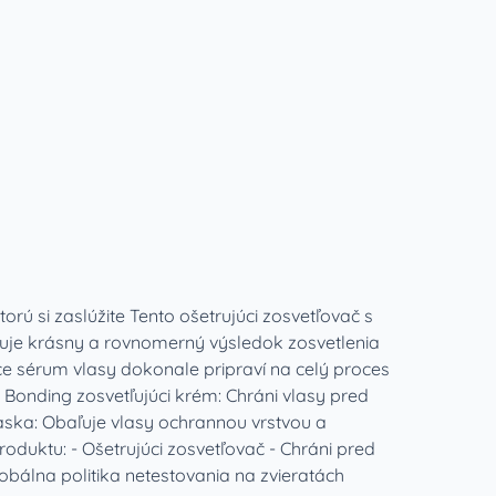
ú si zaslúžite Tento ošetrujúci zosvetľovač s
čuje krásny a rovnomerný výsledok zosvetlenia
úce sérum vlasy dokonale pripraví na celý proces
 Bonding zosvetľujúci krém: Chráni vlasy pred
ska: Obaľuje vlasy ochrannou vrstvou a
roduktu: - Ošetrujúci zosvetľovač - Chráni pred
obálna politika netestovania na zvieratách