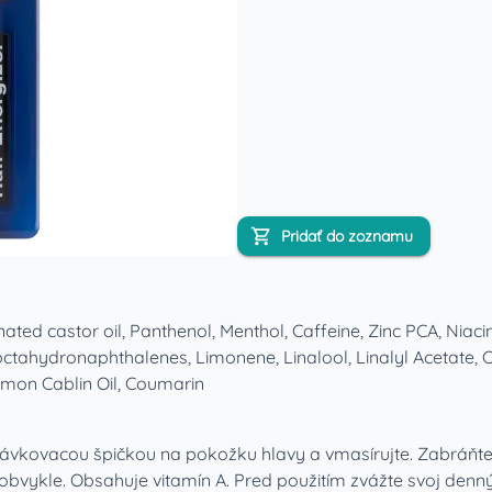
Pridať do zoznamu
ted castor oil, Panthenol, Menthol, Caffeine, Zinc PCA, Niaci
ctahydronaphthalenes, Limonene, Linalool, Linalyl Acetate, Ci
stemon Cablin Oil, Coumarin
ávkovacou špičkou na pokožku hlavy a vmasírujte. Zabráňte 
vykle. Obsahuje vitamín A. Pred použitím zvážte svoj denný 