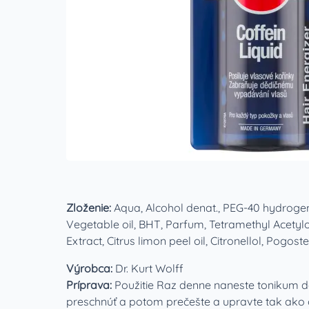
Zloženie:
Aqua, Alcohol denat., PEG-40 hydrogena
Vegetable oil, BHT, Parfum, Tetramethyl Acetylo
Extract, Citrus limon peel oil, Citronellol, Pogo
Výrobca:
Dr. Kurt Wolff
Príprava:
Použitie Raz denne naneste tonikum d
preschnúť a potom prečešte a upravte tak ako ob