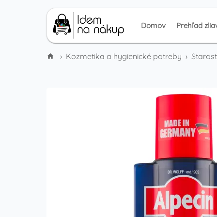
Domov
Prehľad zlia
›
Kozmetika a hygienické potreby
›
Starost