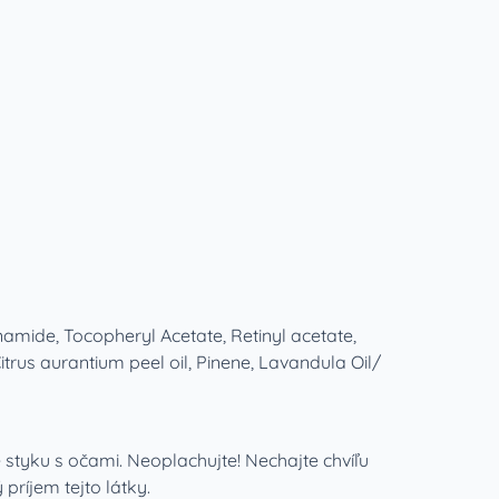
namide, Tocopheryl Acetate, Retinyl acetate,
trus aurantium peel oil, Pinene, Lavandula Oil/
styku s očami. Neoplachujte! Nechajte chvíľu
príjem tejto látky.