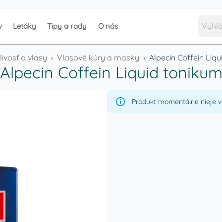
v
Letáky
Tipy a rady
O nás
livosť o vlasy
›
Vlasové kúry a masky
›
Alpecin Coffein Liq
Alpecin Coffein Liquid toniku
Produkt momentálne nieje v 