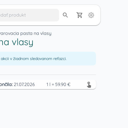
arovacia pasta na vlasy
na vlasy
akcii v žiadnom sledovanom reťazci.
ončila:
21.07.2026
1
l
=
59.90
€