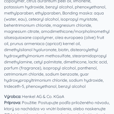
copolymer, citrus aurantium peel oil, limonene,
potassium hydroxide, benzyl alcohol, phenoxyethanol,
methylparaben, ethylparaben, Bonding maska: aqua
(water, eau), cetearyl alcohol, isopropyl myristate,
behentrimonium chloride, magnesium chloride,
magnesium citrate, amodimethicone/morpholinomethyl
silsesquioxane copolymer, olea europaea (olive) fruit
oil, prunus armeniaca (apricot) kernel oil,
dimethylsilanol hyaluronate, biotin, distearoylethyl
hydroxyethylmonium methosulfate, stearamidopropyl
dimethylamine, cetyl palmitate, dimethicone, lactic acid,
parfum (fragrance), isopropyl alcohol, panthenol,
cetrimonium chloride, sodium benzoate, guar
hydroxypropyltrimonium chloride, sodium hydroxide,
trideceth-5, phenoxyethanol, benzyl alcohol
Výrobca:
Henkel AG & Co. KGaA
Príprava:
Použitie: Postupujte podľa priloženého návodu,
ktorý sa nachádza vo vnútri balenia, alebo naskenujte