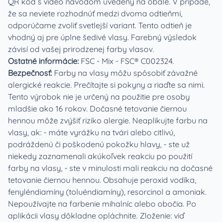
QR kód s video návodom uvedený na obale. V prípade,
že sa neviete rozhodnúť medzi dvoma odtieňmi,
odporúčame zvoliť svetlejší variant. Tento odtieň je
vhodný aj pre úplne šedivé vlasy. Farebný výsledok
závisí od vašej prirodzenej farby vlasov.
Ostatné informácie:
FSC - Mix - FSC® C002324.
Bezpečnosť:
Farby na vlasy môžu spôsobiť závažné
alergické reakcie. Prečítajte si pokyny a riaďte sa nimi.
Tento výrobok nie je určený na použitie pre osoby
mladšie ako 16 rokov. Dočasné tetovanie čiernou
hennou môže zvýšiť riziko alergie. Neaplikujte farbu na
vlasy, ak: - máte vyrážku na tvári alebo citlivú,
podráždenú či poškodenú pokožku hlavy, - ste už
niekedy zaznamenali akúkoľvek reakciu po použití
farby na vlasy, - ste v minulosti mali reakciu na dočasné
tetovanie čiernou hennou. Obsahuje peroxid vodíka,
fenyléndiamíny (toluéndiamíny), resorcinol a amoniak.
Nepoužívajte na farbenie mihalníc alebo obočia. Po
aplikácii vlasy dôkladne opláchnite. Zloženie: viď