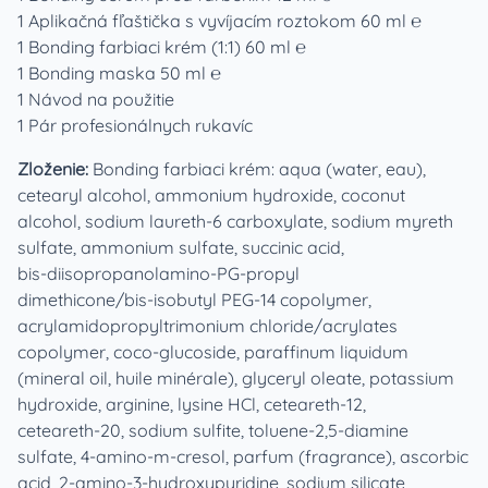
1 Aplikačná fľaštička s vyvíjacím roztokom 60 ml ℮
1 Bonding farbiaci krém (1:1) 60 ml ℮
1 Bonding maska 50 ml ℮
1 Návod na použitie
1 Pár profesionálnych rukavíc
Zloženie:
Bonding farbiaci krém: aqua (water, eau),
cetearyl alcohol, ammonium hydroxide, coconut
alcohol, sodium laureth‑6 carboxylate, sodium myreth
sulfate, ammonium sulfate, succinic acid,
bis‑diisopropanolamino‑PG‑propyl
dimethicone/bis‑isobutyl PEG‑14 copolymer,
acrylamidopropyltrimonium chloride/acrylates
copolymer, coco‑glucoside, paraffinum liquidum
(mineral oil, huile minérale), glyceryl oleate, potassium
hydroxide, arginine, lysine HCl, ceteareth‑12,
ceteareth‑20, sodium sulfite, toluene‑2,5‑diamine
sulfate, 4‑amino‑m‑cresol, parfum (fragrance), ascorbic
acid, 2‑amino‑3‑hydroxypyridine, sodium silicate,