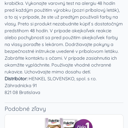
krabička. Vykonajte varovný test na alergiu 48 hodín
pred každým použitím výrobku (pozri príbalový leták),
a to aj v prípade, že ste už predtým používali farby na
vlasy. Preto si produkt nezabudnite kúpiť s dostatočným
predstihom 48 hodín. V prípade akejkoľvek reakcie
alebo pochybností sa pred použitím akejkoľvek farby
na vlasy poraďte s lekárom. Dodržiavajte pokyny a
bezpečnostné inštrukcie uvedené v príbalovom letáku.
Zabráňte kontaktu s očami. V prípade zasiahnutia ich
okamžite vypláchnite. Používajte vhodné ochranné
rukavice. Uchovávajte mimo dosahu detí.
Distribútor:
HENKEL SLOVENSKO, spol. s r.o.
Záhradnícka 91
821 08 Bratislava
Podobné zľavy