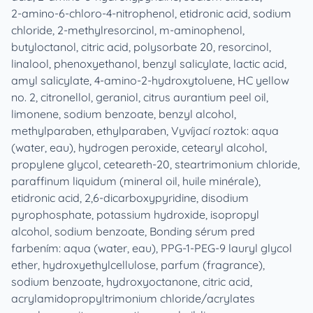
2‑amino‑6‑chloro‑4‑nitrophenol, etidronic acid, sodium
chloride, 2‑methylresorcinol, m‑aminophenol,
butyloctanol, citric acid, polysorbate 20, resorcinol,
linalool, phenoxyethanol, benzyl salicylate, lactic acid,
amyl salicylate, 4‑amino‑2‑hydroxytoluene, HC yellow
no. 2, citronellol, geraniol, citrus aurantium peel oil,
limonene, sodium benzoate, benzyl alcohol,
methylparaben, ethylparaben, Vyvíjací roztok: aqua
(water, eau), hydrogen peroxide, cetearyl alcohol,
propylene glycol, ceteareth-20, steartrimonium chloride,
paraffinum liquidum (mineral oil, huile minérale),
etidronic acid, 2,6-dicarboxypyridine, disodium
pyrophosphate, potassium hydroxide, isopropyl
alcohol, sodium benzoate, Bonding sérum pred
farbením: aqua (water, eau), PPG-1-PEG-9 lauryl glycol
ether, hydroxyethylcellulose, parfum (fragrance),
sodium benzoate, hydroxyoctanone, citric acid,
acrylamidopropyltrimonium chloride/acrylates