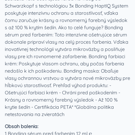
Schwarzkopf s technológiou 3x Bonding HaptIQ System
poskytuje intenzívnu ochranu a starostlivosť, vďaka
čomu zaručuje krásny a rovnomerný farebný výsledok
s až 100 % krytím šedín. Ako to celé funguje? Bonding
sérum pred farbením: Toto intenzívne ošetrujúce sérum
dokonale pripraví vlasy na celý proces farbenia. Vďaka
inovatívnej technológii vytvára mikroväzby a posilňuje
vlasy pre ich rovnomerné zafarbenie. Bonding farbiaci
krém: Poskytuje vlasom ochranu, aby počas farbenia
nedošlo k ich poškodeniu. Bonding maska: Obaľuje
vlasy ochrannou vrstvou a vytvára nové mikroväzby pre
hĺbkovú starostlivosť. Prehľad výhod produktu: -
Ošetrujúci farbiaci krém - Chráni pred poškodením -
Krásny a rovnomerný farebný výsledok - Až 100 %
krytie šedín - Certifikácia PETA* *Globálna politika
netestovania na zvieratách
Obsah balenia:
1 Bonding sérum pred farbením 12 ml ℮