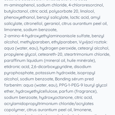
m‑aminophenol, sodium chloride, 4‑chlororesorcinol,
butyloctanol, citric acid, polysorbate 20, linalool,
phenoxyethanol, benzyl salicylate, lactic acid, amyl
salicylate, citronellol, geraniol, citrus aurantium peel oil,
limonene, sodium benzoate,
2‑amino‑4‑hydroxyethylaminoanisole sulfate, benzyl
alcohol, methylparaben, ethylparaben, Vyvíjací roztok:
aqua (water, eau), hydrogen peroxide, cetearyl alcohol,
propylene glycol, ceteareth-20, steartrimonium chloride,
paraffinum liquidum (mineral oil, huile minérale),
etidronic acid, 2,6-dicarboxypyridine, disodium
pyrophosphate, potassium hydroxide, isopropyl
alcohol, sodium benzoate, Bonding sérum pred
farbením: aqua (water, eau), PPG-1-PEG-9 lauryl glycol
ether, hydroxyethylcellulose, parfum (fragrance),
sodium benzoate, hydroxyoctanone, citric acid,
acrylamidopropyltrimonium chloride/acrylates
copolymer, citrus aurantium peel oil, limonene,