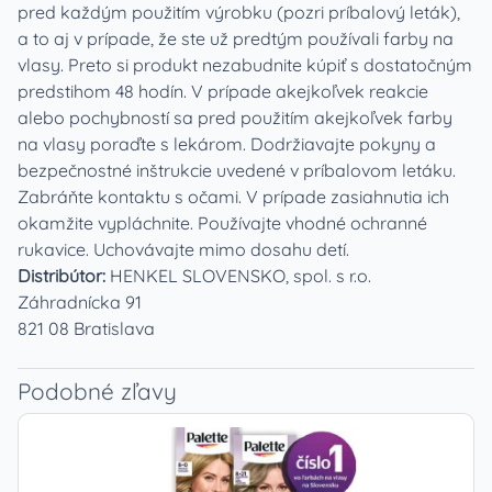
pred každým použitím výrobku (pozri príbalový leták),
a to aj v prípade, že ste už predtým používali farby na
vlasy. Preto si produkt nezabudnite kúpiť s dostatočným
predstihom 48 hodín. V prípade akejkoľvek reakcie
alebo pochybností sa pred použitím akejkoľvek farby
na vlasy poraďte s lekárom. Dodržiavajte pokyny a
bezpečnostné inštrukcie uvedené v príbalovom letáku.
Zabráňte kontaktu s očami. V prípade zasiahnutia ich
okamžite vypláchnite. Používajte vhodné ochranné
rukavice. Uchovávajte mimo dosahu detí.
Distribútor:
HENKEL SLOVENSKO, spol. s r.o.
Záhradnícka 91
821 08 Bratislava
Podobné zľavy