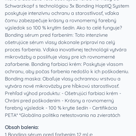
Schwarzkopf s technológiou 3x Bonding HaptIQ System
poskytuje intenzívnu ochranu a starostlivosť, vďaka
čomu zabezpečuje krásny a rovnomerný farebný
výsledok so 100 % krytím šedín. Ako to celé funguje?
Bonding sérum pred farbením: Toto intenzívne
ošetrujúce sérum vlasy dokonale pripraví na celý
proces farbenia. Vďaka inovatívnej technológii vytvára
mikroväzby a posilňuje vlasy pre ich rovnomerné
zafarbenie. Bonding farbiaci krém: Poskytuje vlasom
ochranu, aby počas farbenia nedošlo k ich poškodeniu.
Bonding maska: Obaľuje vlasy ochrannou vrstvou a
vytvára nové mikroväzby pre hĺbkovú starostlivosť.
Prehľad výhod produktu: - Ošetrujúci farbiaci krém -
Chráni pred poškodením - Krásny a rovnomerný
farebný výsledok - 100 % krytie šedín - Certifikácia
PETA* *Globálna politika netestovania na zvieratách
Obsah balenia:
1 Bonding sérum pred farbením 12 ml ℮