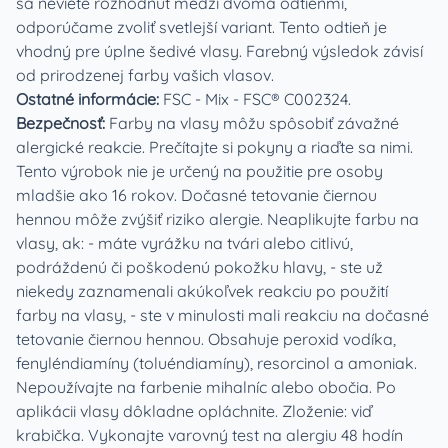
sa neviete rozhodnúť medzi dvoma odtieňmi,
odporúčame zvoliť svetlejší variant. Tento odtieň je
vhodný pre úplne šedivé vlasy. Farebný výsledok závisí
od prirodzenej farby vašich vlasov.
Ostatné informácie:
FSC - Mix - FSC® C002324.
Bezpečnosť:
Farby na vlasy môžu spôsobiť závažné
alergické reakcie. Prečítajte si pokyny a riaďte sa nimi.
Tento výrobok nie je určený na použitie pre osoby
mladšie ako 16 rokov. Dočasné tetovanie čiernou
hennou môže zvýšiť riziko alergie. Neaplikujte farbu na
vlasy, ak: - máte vyrážku na tvári alebo citlivú,
podráždenú či poškodenú pokožku hlavy, - ste už
niekedy zaznamenali akúkoľvek reakciu po použití
farby na vlasy, - ste v minulosti mali reakciu na dočasné
tetovanie čiernou hennou. Obsahuje peroxid vodíka,
fenyléndiamíny (toluéndiamíny), resorcinol a amoniak.
Nepoužívajte na farbenie mihalníc alebo obočia. Po
aplikácii vlasy dôkladne opláchnite. Zloženie: viď
krabička. Vykonajte varovný test na alergiu 48 hodín