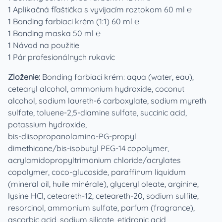
1 Aplikačná fľaštička s vyvíjacím roztokom 60 ml ℮
1 Bonding farbiaci krém (1:1) 60 ml ℮
1 Bonding maska 50 ml ℮
1 Návod na použitie
1 Pár profesionálnych rukavíc
Zloženie:
Bonding farbiaci krém: aqua (water, eau),
cetearyl alcohol, ammonium hydroxide, coconut
alcohol, sodium laureth‑6 carboxylate, sodium myreth
sulfate, toluene‑2,5‑diamine sulfate, succinic acid,
potassium hydroxide,
bis‑diisopropanolamino‑PG‑propyl
dimethicone/bis‑isobutyl PEG‑14 copolymer,
acrylamidopropyltrimonium chloride/acrylates
copolymer, coco‑glucoside, paraffinum liquidum
(mineral oil, huile minérale), glyceryl oleate, arginine,
lysine HCl, ceteareth‑12, ceteareth‑20, sodium sulfite,
resorcinol, ammonium sulfate, parfum (fragrance),
ascorbic acid, sodium silicate, etidronic acid,