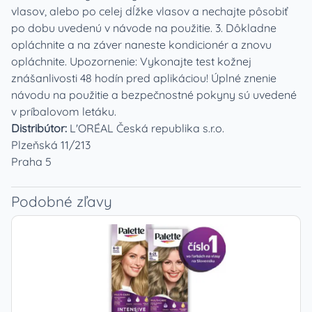
vlasov, alebo po celej dĺžke vlasov a nechajte pôsobiť
po dobu uvedenú v návode na použitie. 3. Dôkladne
opláchnite a na záver naneste kondicionér a znovu
opláchnite. Upozornenie: Vykonajte test kožnej
znášanlivosti 48 hodín pred aplikáciou! Úplné znenie
návodu na použitie a bezpečnostné pokyny sú uvedené
v príbalovom letáku.
Distribútor:
L'ORÉAL Česká republika s.r.o.
Plzeňská 11/213
Praha 5
Podobné zľavy