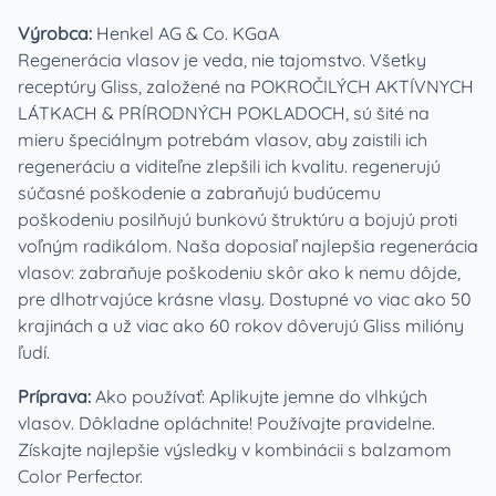
Výrobca:
Henkel AG & Co. KGaA
Regenerácia vlasov je veda, nie tajomstvo. Všetky
receptúry Gliss, založené na POKROČILÝCH AKTÍVNYCH
LÁTKACH & PRÍRODNÝCH POKLADOCH, sú šité na
mieru špeciálnym potrebám vlasov, aby zaistili ich
regeneráciu a viditeľne zlepšili ich kvalitu. regenerujú
súčasné poškodenie a zabraňujú budúcemu
poškodeniu posilňujú bunkovú štruktúru a bojujú proti
voľným radikálom. Naša doposiaľ najlepšia regenerácia
vlasov: zabraňuje poškodeniu skôr ako k nemu dôjde,
pre dlhotrvajúce krásne vlasy. Dostupné vo viac ako 50
krajinách a už viac ako 60 rokov dôverujú Gliss milióny
ľudí.
Príprava:
Ako používať: Aplikujte jemne do vlhkých
vlasov. Dôkladne opláchnite! Používajte pravidelne.
Získajte najlepšie výsledky v kombinácii s balzamom
Color Perfector.