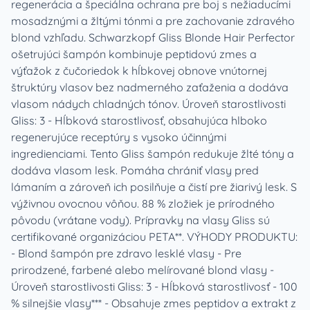
regenerácia a špeciálna ochrana pre boj s nežiaducími
mosadznými a žltými tónmi a pre zachovanie zdravého
blond vzhľadu. Schwarzkopf Gliss Blonde Hair Perfector
ošetrujúci šampón kombinuje peptidovú zmes a
výťažok z čučoriedok k hĺbkovej obnove vnútornej
štruktúry vlasov bez nadmerného zaťaženia a dodáva
vlasom nádych chladných tónov. Úroveň starostlivosti
Gliss: 3 - Hĺbková starostlivosť, obsahujúca hlboko
regenerujúce receptúry s vysoko účinnými
ingredienciami. Tento Gliss šampón redukuje žlté tóny a
dodáva vlasom lesk. Pomáha chrániť vlasy pred
lámaním a zároveň ich posilňuje a čistí pre žiarivý lesk. S
výživnou ovocnou vôňou. 88 % zložiek je prírodného
pôvodu (vrátane vody). Prípravky na vlasy Gliss sú
certifikované organizáciou PETA**. VÝHODY PRODUKTU:
- Blond šampón pre zdravo lesklé vlasy - Pre
prirodzené, farbené alebo melírované blond vlasy -
Úroveň starostlivosti Gliss: 3 - Hĺbková starostlivosť - 100
% silnejšie vlasy*** - Obsahuje zmes peptidov a extrakt z