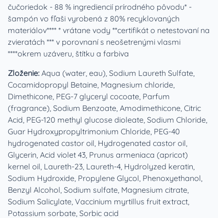
čučoriedok - 88 % ingrediencií prírodného pôvodu* -
šampón vo fľaši vyrobená z 80% recyklovaných
materiálov**** * vrátane vody **certifikát o netestovaní na
zvieratách *** v porovnaní s neošetrenými vlasmi
****okrem uzáveru, štítku a farbiva
Zloženie:
Aqua (water, eau), Sodium Laureth Sulfate,
Cocamidopropyl Betaine, Magnesium chloride,
Dimethicone, PEG-7 glyceryl cocoate, Parfum
(fragrance), Sodium Benzoate, Amodimethicone, Citric
Acid, PEG-120 methyl glucose dioleate, Sodium Chloride,
Guar Hydroxypropyltrimonium Chloride, PEG-40
hydrogenated castor oil, Hydrogenated castor oil,
Glycerin, Acid violet 43, Prunus armeniaca (apricot)
kernel oil, Laureth-23, Laureth-4, Hydrolyzed keratin,
Sodium Hydroxide, Propylene Glycol, Phenoxyethanol,
Benzyl Alcohol, Sodium sulfate, Magnesium citrate,
Sodium Salicylate, Vaccinium myrtillus fruit extract,
Potassium sorbate, Sorbic acid