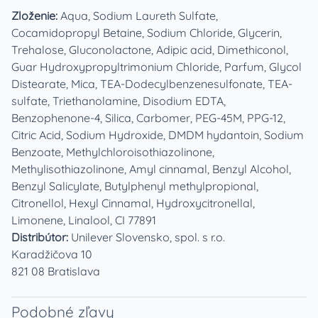
Zloženie:
Aqua, Sodium Laureth Sulfate,
Cocamidopropyl Betaine, Sodium Chloride, Glycerin,
Trehalose, Gluconolactone, Adipic acid, Dimethiconol,
Guar Hydroxypropyltrimonium Chloride, Parfum, Glycol
Distearate, Mica, TEA-Dodecylbenzenesulfonate, TEA-
sulfate, Triethanolamine, Disodium EDTA,
Benzophenone-4, Silica, Carbomer, PEG-45M, PPG-12,
Citric Acid, Sodium Hydroxide, DMDM hydantoin, Sodium
Benzoate, Methylchloroisothiazolinone,
Methylisothiazolinone, Amyl cinnamal, Benzyl Alcohol,
Benzyl Salicylate, Butylphenyl methylpropional,
Citronellol, Hexyl Cinnamal, Hydroxycitronellal,
Limonene, Linalool, CI 77891
Distribútor:
Unilever Slovensko, spol. s r.o.
Karadžičova 10
821 08 Bratislava
Podobné zľavy