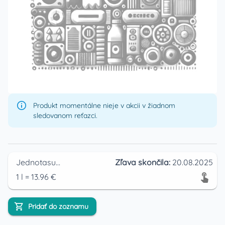
Produkt momentálne nieje v akcii v žiadnom
sledovanom reťazci.
Jednotasupermarket
Zľava skončila:
20.08.2025
1
l
=
13.96
€
Pridať do zoznamu