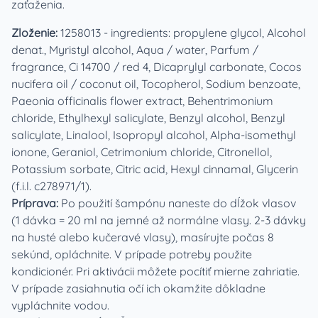
zaťaženia.
Zloženie:
1258013 - ingredients: propylene glycol, Alcohol
denat., Myristyl alcohol, Aqua / water, Parfum /
fragrance, Ci 14700 / red 4, Dicaprylyl carbonate, Cocos
nucifera oil / coconut oil, Tocopherol, Sodium benzoate,
Paeonia officinalis flower extract, Behentrimonium
chloride, Ethylhexyl salicylate, Benzyl alcohol, Benzyl
salicylate, Linalool, Isopropyl alcohol, Alpha-isomethyl
ionone, Geraniol, Cetrimonium chloride, Citronellol,
Potassium sorbate, Citric acid, Hexyl cinnamal, Glycerin
(f.i.l. c278971/1).
Príprava:
Po použití šampónu naneste do dĺžok vlasov
(1 dávka = 20 ml na jemné až normálne vlasy. 2-3 dávky
na husté alebo kučeravé vlasy), masírujte počas 8
sekúnd, opláchnite. V prípade potreby použite
kondicionér. Pri aktivácii môžete pocítiť mierne zahriatie.
V prípade zasiahnutia očí ich okamžite dôkladne
vypláchnite vodou.