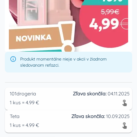
Produkt momentálne nieje v akcii v žiadnom
sledovanom reťazci.
101drogeria
Zľava skončila:
04.11.2025
1
kus
=
4.99
€
Teta
Zľava skončila:
10.09.2025
1
kus
=
4.99
€