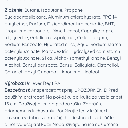
Zloženie:
Butane, Isobutane, Propane,
Cyclopentasiloxane, Aluminum chlorohydrate, PPG-14
butyl ether, Parfum, Disteardimonium hectorite, BHT,
Propylene carbonate, Dimethiconol, Caprylic/capric
triglyceride, Gelatin crosspolymer, Cellulose gum,
Sodium Benzoate, Hydrated silica, Aqua, Sodium starch
octenylsuccinate, Maltodextrín, Hydrolysed corn starch
octenylsuccinate, Silica, Alpha-Isomethyl Ionone, Benzyl
Alcohol, Benzyl benzoate, Benzyl Salicylate, Citronellol,
Geraniol, Hexyl Cinnamal, Limonene, Linalool
Výrobca:
Unilever Dept RA
Bezpečnosť:
Antiperspirant sprej. UPOZORNENIE: Pred
použitím pretrepať. Na pokožku aplikujte zo vzdialenosti
15 cm. Používajte len do podpazušia. Zabráňte
priamemu vdychovaniu. Používajte len v krátkych
dávkach v dobre vetrateľných priestoroch, zabráňte
dlhotrvajúcej aplikácii. Nepoužívajte na iné než určené