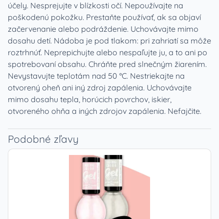
účely. Nesprejujte v blízkosti očí. Nepoužívajte na
poškodenú pokožku. Prestaňte používať, ak sa objaví
začervenanie alebo podráždenie. Uchovávajte mimo
dosahu detí. Nádoba je pod tlakom: pri zahriatí sa môže
roztrhnúť. Neprepichujte alebo nespaľujte ju, a to ani po
spotrebovaní obsahu. Chráňte pred slnečným žiarením.
Nevystavujte teplotám nad 50 °C. Nestriekajte na
otvorený oheň ani iný zdroj zapálenia. Uchovávajte
mimo dosahu tepla, horúcich povrchov, iskier,
otvoreného ohňa a iných zdrojov zapálenia. Nefajčite.
Podobné zľavy