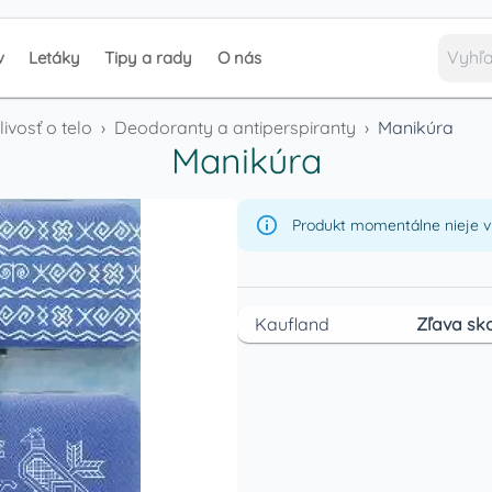
v
Letáky
Tipy a rady
O nás
livosť o telo
›
Deodoranty a antiperspiranty
›
Manikúra
Manikúra
Produkt momentálne nieje v 
Kaufland
Zľava sko