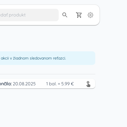
akcii v žiadnom sledovanom reťazci.
nčila:
20.08.2025
1
bal.
=
5.99
€