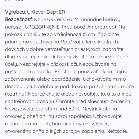
Výrobca:
Unilever Dept ER
Bezpečnosť:
Nebezpečenstvo. Mimoriadne horľavý
aerosól. UPOZORNENIE: Pred použitím pretrepať. Na
pokožku aplikujte zo vzdialenosti 15 cm. Zabráňte
priamemu vdychovaniu. Používajte len v krátkych
dávkach v dobre vetrateľných priestoroch, zabráňte
dlhotrvajúcej aplikácii. Nepoužívajte na iné než určené
účely. Nesprejujte v blízkosti očí. Nepoužívajte na
poškodenú pokožku. Prestaňte používať, ak sa objaví
začervenanie alebo podráždenie. Uchovávajte mimo
dosahu detí. Nádoba je pod tlakom: pri zahriatí sa môže
roztrhnúť. Neprepichujte alebo nespaľujte ju, a to ani po
spotrebovaní obsahu. Chráňte pred slnečným žiarením.
Nevystavujte teplotám nad 50 °C. Nestriekajte na
otvorený oheň ani iný zdroj zapálenia. Uchovávajte
mimo dosahu tepla, horúcich povrchov, iskier,
otvoreného ohňa a iných zdrojov zapálenia. Nefajčite.