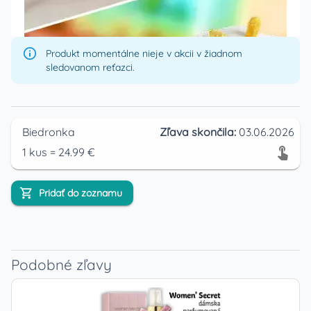
Produkt momentálne nieje v akcii v žiadnom
sledovanom reťazci.
Biedronka
Zľava skončila:
03.06.2026
1
kus
=
24.99
€
Pridať do zoznamu
Podobné zľavy