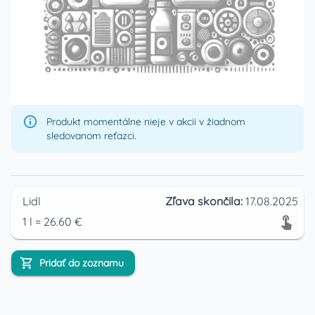
Produkt momentálne nieje v akcii v žiadnom
sledovanom reťazci.
Lidl
Zľava skončila:
17.08.2025
1
l
=
26.60
€
Pridať do zoznamu