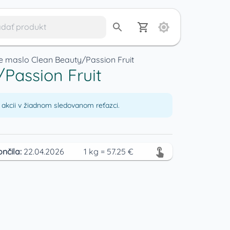
e maslo Clean Beauty/Passion Fruit
Passion Fruit
akcii v žiadnom sledovanom reťazci.
ončila:
22.04.2026
1
kg
=
57.25
€