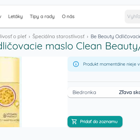
v
Letáky
Tipy a rady
O nás
livosť o pleť
›
Špeciálna starostlivosť
›
Be Beauty Odličovaci
ličovacie maslo Clean Beauty/
Produkt momentálne nieje v 
Biedronka
Zľava sk
Pridať do zoznamu