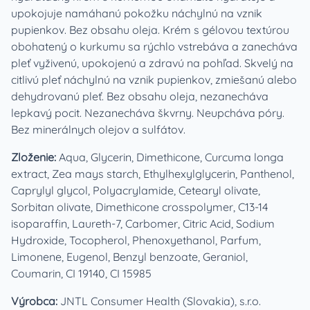
upokojuje namáhanú pokožku náchylnú na vznik
pupienkov. Bez obsahu oleja. Krém s gélovou textúrou
obohatený o kurkumu sa rýchlo vstrebáva a zanecháva
pleť vyživenú, upokojenú a zdravú na pohľad. Skvelý na
citlivú pleť náchylnú na vznik pupienkov, zmiešanú alebo
dehydrovanú pleť. Bez obsahu oleja, nezanecháva
lepkavý pocit. Nezanecháva škvrny. Neupcháva póry.
Bez minerálnych olejov a sulfátov.
Zloženie:
Aqua, Glycerin, Dimethicone, Curcuma longa
extract, Zea mays starch, Ethylhexylglycerin, Panthenol,
Caprylyl glycol, Polyacrylamide, Cetearyl olivate,
Sorbitan olivate, Dimethicone crosspolymer, C13-14
isoparaffin, Laureth-7, Carbomer, Citric Acid, Sodium
Hydroxide, Tocopherol, Phenoxyethanol, Parfum,
Limonene, Eugenol, Benzyl benzoate, Geraniol,
Coumarin, CI 19140, CI 15985
Výrobca:
JNTL Consumer Health (Slovakia), s.r.o.