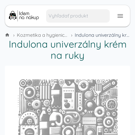
›
Kozmetika a hygienické potreby
›
Indulona univerzálny krém na ruky
Indulona univerzálny krém
na ruky