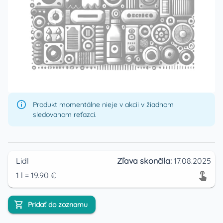
Produkt momentálne nieje v akcii v žiadnom
sledovanom reťazci.
Lidl
Zľava skončila:
17.08.2025
1
l
=
19.90
€
Pridať do zoznamu