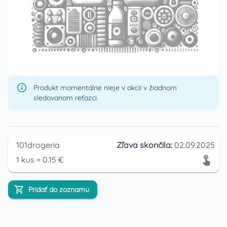
Produkt momentálne nieje v akcii v žiadnom
sledovanom reťazci.
101drogeria
Zľava skončila:
02.09.2025
1
kus
=
0.15
€
Pridať do zoznamu