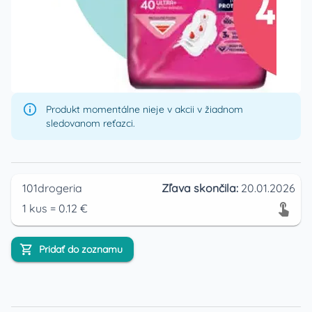
Produkt momentálne nieje v akcii v žiadnom
sledovanom reťazci.
101drogeria
Zľava skončila:
20.01.2026
1
kus
=
0.12
€
Pridať do zoznamu