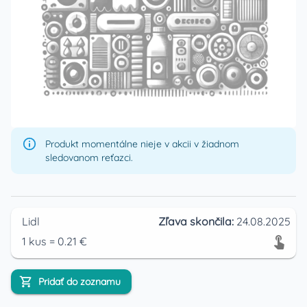
Produkt momentálne nieje v akcii v žiadnom
sledovanom reťazci.
Lidl
Zľava skončila:
24.08.2025
1
kus
=
0.21
€
Pridať do zoznamu