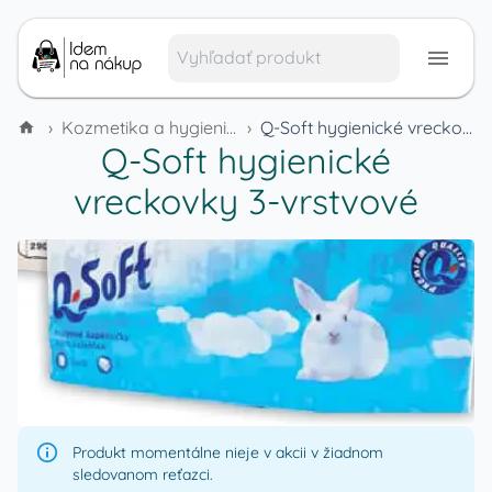
›
Kozmetika a hygienické potreby
›
Q-Soft hygienické vreckovky 3-vrstvové
Q-Soft hygienické
vreckovky 3-vrstvové
Produkt momentálne nieje v akcii v žiadnom
sledovanom reťazci.