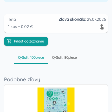
Teta
Zľava skončila:
29.07.2026
1
kus
=
0.02
€
Pridať do zoznamu
Q-Soft, 100piece
Q-Soft, 80piece
Podobné zľavy