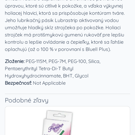
úpravou, ktoré sú citlivé k pokožke, a vďaka výkyvnej
holiacej hlavici, ktorá sa prispôsobuje kontúram tváre.
Jeho lubrikačný pásik Lubrastrip aktivovaný vodou
umožňuje hladký sklz strojčeka po pokožke. Holiaci
strojček má protišmykovú gumenú rukoväť pre lepšiu
kontrolu a lepšie ovládanie a čepieľky, ktoré sa ľahšie
oplachujú (až o 100 % v porovnaní s Bluell Plus).
Zloženie:
PEG-115M, PEG-7M, PEG-100, Silica,
Pentaerythrityl Tetra-Di-T Butyl
Hydroxyhydrocinnamate, BHT, Glycol
Bezpečnosť:
Not Applicable
Podobné zľavy