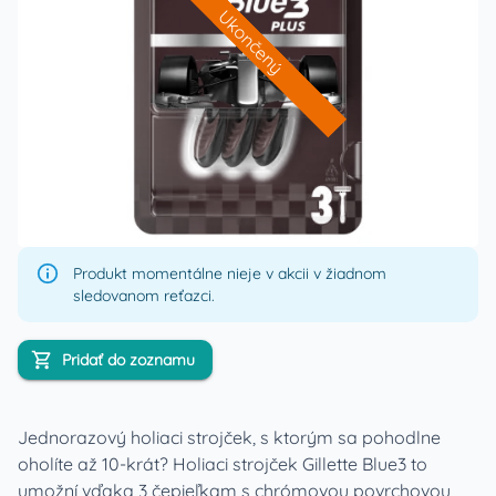
Ukončený
Produkt momentálne nieje v akcii v žiadnom
sledovanom reťazci.
Pridať do zoznamu
Jednorazový holiaci strojček, s ktorým sa pohodlne
oholíte až 10-krát? Holiaci strojček Gillette Blue3 to
umožní vďaka 3 čepieľkam s chrómovou povrchovou