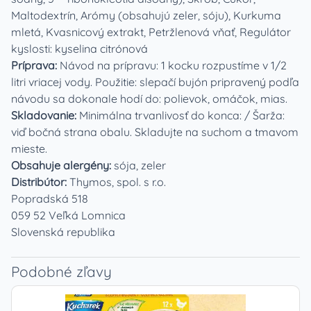
Maltodextrín, Arómy (obsahujú zeler, sóju), Kurkuma
mletá, Kvasnicový extrakt, Petržlenová vňať, Regulátor
kyslosti: kyselina citrónová
Príprava:
Návod na prípravu: 1 kocku rozpustíme v 1/2
litri vriacej vody. Použitie: slepačí bujón pripravený podľa
návodu sa dokonale hodí do: polievok, omáčok, mias.
Skladovanie:
Minimálna trvanlivosť do konca: / Šarža:
viď bočná strana obalu. Skladujte na suchom a tmavom
mieste.
Obsahuje alergény:
sója, zeler
Distribútor:
Thymos, spol. s r.o.
Popradská 518
059 52 Veľká Lomnica
Slovenská republika
Podobné zľavy