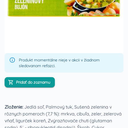
Produkt momentálne nieje v akcii v žiadnom
sledovanom reťazci.
Pridať do zoznamu
Zloženie:
Jedlá soľ, Palmový tuk, Sušená zelenina v
rôznych pomeroch (7,7 %): mrkva, cibuľa, zeler, zelerová
vňať, ligurček koreň, Zvýrazňovače chuti (glutaman
sodný, 5´ - ribonukleotid disodný), Škrob, Cukor,