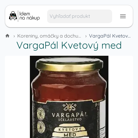
›
Koreniny, omáčky a dochucovadlá
›
VargaPál Kvetový med
VargaPál Kvetový med