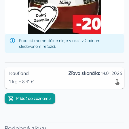
Produkt momentálne nieje v akcii v žiadnom
sledovanom reťazci.
Kaufland
Zľava skončila:
14.01.2026
1
kg
=
8.41
€
Pridať do zoznamu
Podobné zľavy