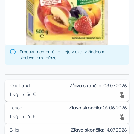
Produkt momentálne nieje v akcii v žiadnom
sledovanom reťazci.
Kaufland
Zľava skončila:
08.07.2026
1
kg
=
6.36
€
Tesco
Zľava skončila:
09.06.2026
1
kg
=
6.76
€
Billa
Zľava skončila:
14.07.2026