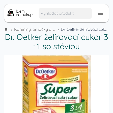
›
Koreniny, omáčky a dochucovadlá
›
Dr. Oetker želírovací cukor 3 : 1 so stéviou
Dr. Oetker želírovací cukor 3
: 1 so stéviou