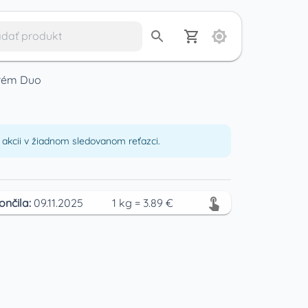
rém Duo
akcii v žiadnom sledovanom reťazci.
ončila:
09.11.2025
1
kg
=
3.89
€