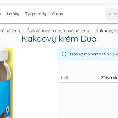
v
Letáky
Tipy a rady
O nás
ké nátierky
›
Čokoládové a nugátové nátierky
›
Kakaový k
Kakaový krém Duo
Produkt momentálne nieje v 
Lidl
Zľava sk