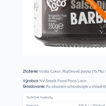
Ukončený
Zloženie:
Voda, Cukor, Rajčinová pasta (15,7%),
Výrobca:
NV Snack Food Poco Loco
Skladovanie:
Po otvorení uchovávajte v chladnič
Nutričné hodnoty
Energia:
635 KJ
/
150 Kcal