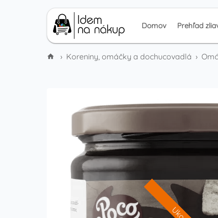
Domov
Prehľad zlia
›
Koreniny, omáčky a dochucovadlá
›
Omáč