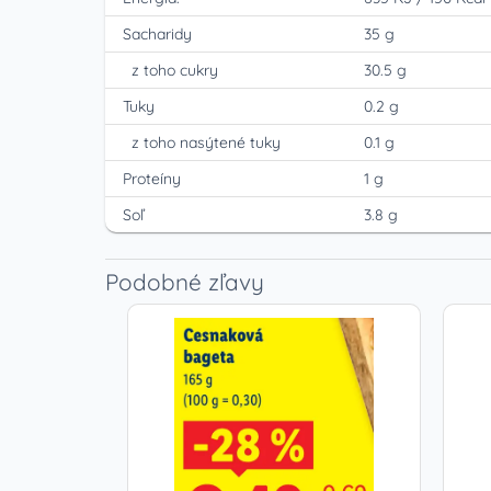
Sacharidy
35 g
z toho cukry
30.5 g
Tuky
0.2 g
z toho nasýtené tuky
0.1 g
Proteíny
1 g
Soľ
3.8 g
Podobné zľavy