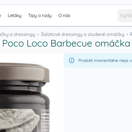
v
Letáky
Tipy a rady
O nás
ky a dressingy
›
Šalátové dressingy a studené omáčky
›
Poco Loco Barbecue omáčka
Produkt momentálne nieje v 