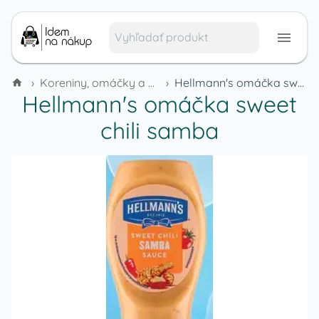
›
Koreniny, omáčky a dochucovadlá
›
Hellmann's omáčka sweet chili samba
Hellmann's omáčka sweet
chili samba