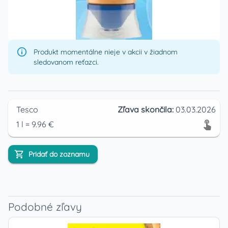
Produkt momentálne nieje v akcii v žiadnom
sledovanom reťazci.
Tesco
Zľava skončila:
03.03.2026
1
l
=
9.96
€
Pridať do zoznamu
Podobné zľavy