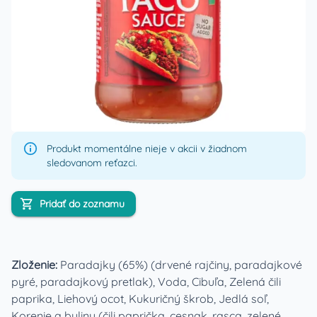
Produkt momentálne nieje v akcii v žiadnom
sledovanom reťazci.
Pridať do zoznamu
Zloženie:
Paradajky (65%) (drvené rajčiny, paradajkové
pyré, paradajkový pretlak), Voda, Cibuľa, Zelená čili
paprika, Liehový ocot, Kukuričný škrob, Jedlá soľ,
Korenie a byliny (čili paprička, cesnak, rasca, zelené