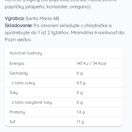
papričky jalapeño, koriander, oregano)
Výrobca:
Santa Maria AB
Skladovanie:
Po otvorení skladujte v chladničke a
spotrebujte do 1 až 2 týždňov. Minimálna trvanlivosť do:
Pozri viečko.
Nutričné hodnoty
Energia:
143 KJ
/
34 Kcal
Sacharidy
6 g
z toho cukry
4.3 g
Tuky
0 g
z toho nasýtené tuky
0 g
Proteíny
1.4 g
Soľ
1.1 g