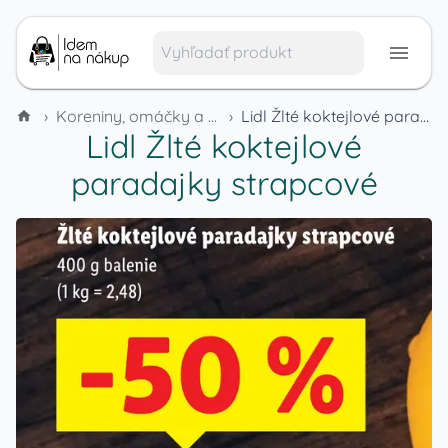
›
Koreniny, omáčky a dochucovadlá
›
Lidl Žlté koktejlové paradajky strapcové
Lidl Žlté koktejlové
paradajky strapcové