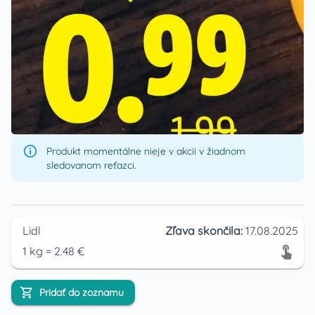
Produkt momentálne nieje v akcii v žiadnom
sledovanom reťazci.
Lidl
Zľava skončila:
17.08.2025
1
kg
=
2.48
€
Pridať do zoznamu