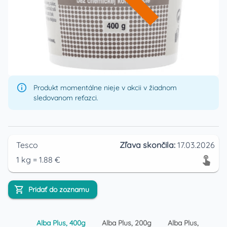
Produkt momentálne nieje v akcii v žiadnom
sledovanom reťazci.
Tesco
Zľava skončila:
17.03.2026
1
kg
=
1.88
€
Pridať do zoznamu
Alba Plus, 400g
Alba Plus, 200g
Alba Plus, 100g