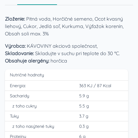
Zloženie:
Pitná voda, Horčičné semeno, Ocot kvasný
liehový, Cukor, Jedlá soľ, Kurkuma, Výťažok korenín,
Obsah soli max. 3%
Výrobca:
KÁVOVINY akciová společnost,
Skladovanie:
Skladujte v suchu pri teplote do 30 °C.
Obsahuje alergény:
horčica
Nutričné hodnoty
Energia:
363 KJ
/
87 Kcal
Sacharidy
5.9 g
z toho cukry
5.5 g
Tuky
3.7 g
z toho nasýtené tuky
0.3 g
Proteíny
6 g