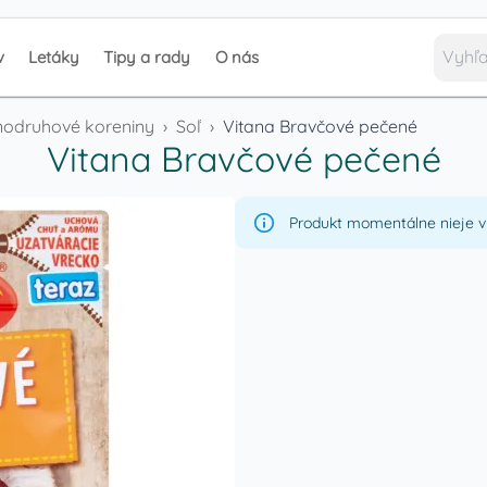
v
Letáky
Tipy a rady
O nás
odruhové koreniny
›
Soľ
›
Vitana Bravčové pečené
Vitana Bravčové pečené
Produkt momentálne nieje v 