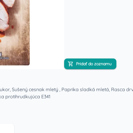
Pridať do zoznamu
 Cukor, Sušený cesnak mletý , Paprika sladká mletá, Rasca dr
ka protihrudkujúca E341