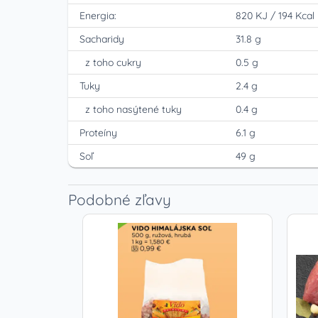
Energia:
820 KJ
/
194 Kcal
Sacharidy
31.8 g
z toho cukry
0.5 g
Tuky
2.4 g
z toho nasýtené tuky
0.4 g
Proteíny
6.1 g
Soľ
49 g
Podobné zľavy