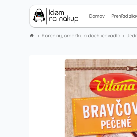
Domov
Prehľad zlia
›
Koreniny, omáčky a dochucovadlá
›
Jedn