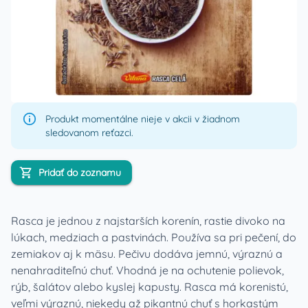
Produkt momentálne nieje v akcii v žiadnom
sledovanom reťazci.
Pridať do zoznamu
Rasca je jednou z najstarších korenín, rastie divoko na
lúkach, medziach a pastvinách. Používa sa pri pečení, do
zemiakov aj k mäsu. Pečivu dodáva jemnú, výraznú a
nenahraditeľnú chuť. Vhodná je na ochutenie polievok,
rýb, šalátov alebo kyslej kapusty. Rasca má korenistú,
veľmi výraznú, niekedy až pikantnú chuť s horkastým