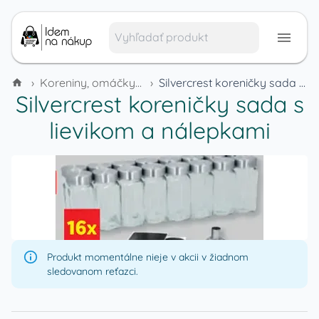
›
Koreniny, omáčky a dochucovadlá
›
Silvercrest koreničky sada s lievikom a nálepkami
Silvercrest koreničky sada s
lievikom a nálepkami
Produkt momentálne nieje v akcii v žiadnom
sledovanom reťazci.